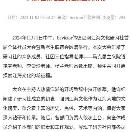
日期：2024-11-02 09:50:27 来源：bevictor伟德官网 浏览量：
294
2024
年
11
月
1
日中午，bevictor伟德官网江海文化研习社首
届全体社员大会暨新老生联谊会圆满举行。本次大会汇聚了
研习社的众多成员，社团三位指导老师——马克思主义院钱
艳芬老师、李爱玲老师、杨兰老师悉数出席，师生共同开启
探索江海文化的新征程。
大会在主持人热情洋溢的开场致辞中拉开帷幕。他详细
阐述了研习社成立的初衷，强调江海文化作为江海大地的文
化瑰宝，蕴含着丰富的历史、民俗、艺术等内涵，值得大家
深入钻研和传承。随后，各部门负责人依次上台，向全体成
员介绍了本部门的职责和工作规划，展现了研习社内部各司