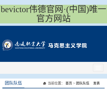
bevictor伟德官网·(中国)唯一
官方网站
Toggl
naviga
团队队伍
当前位置：
首页
>
团队队伍
发表