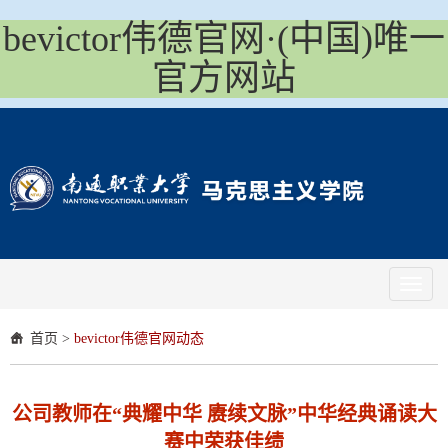
bevictor伟德官网·(中国)唯一
官方网站
Toggl
naviga
首页
>
bevictor伟德官网动态
公司教师在“典耀中华 赓续文脉”中华经典诵读大
赛中荣获佳绩