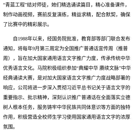
“青蓝工程”结对师徒，她们精选诵读篇目，精心准备课件，
制作动画视频，赛前反复演练，精益求精，配合默契，确保
了比赛中的精彩展示。
自1988年以来，经国务院批准，教育部等部门联合发布
通知，将每年9月第三周定为全国推广普通话宣传周（推普
周），旨在加大国家通用语言文字推广力度，传承传统中华
优秀语言文化。马院积极组织参加“典耀中华 赓续文脉”中华
经典诵读大赛，是对加大国家语言文字推广力度战略部署的
响应，公司将进一步深入贯彻习近平总书记关于语言文字的
重要指示、批示精神，深刻认识推广普通话在全面落实立德
树人根本任务，服务铸牢中华民族共同体意识等方面的独特
作用，积极营造全校师生学习使用国家通用语言文字的浓厚
氛围。