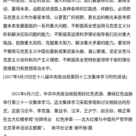
统一的思想、坚定的意志、强大的战斗力。我们要赢得优势、赢得主
动、赢得未来，战胜前进道路上各种各样的拦路虎、绊脚石，必须把
马克思主义作为看家本领，以更宽广的视野、更长远的眼光来思考把
握未来发展面临的一系列重大问题，不断提高全党运用马克思主义分
析和解决实际问题的能力，不断提高运用科学理论指导我们应对重大
挑战、抵御重大风险、克服重大阻力、解决重大矛盾的能力。要坚持
不懈用马克思主义中国化最新成果武装头脑、凝心聚魂，坚定全党马
克思主义信仰和共产主义理想，不断提高全党特别是领导干部的理论
思维能力和思想政治水平。
(2017年9月29日在十八届中央政治局第四十三次集体学习时的讲话)
2021年6月25日，中共中央政治局就用好红色资源、赓续红色血脉
举行第三十一次集体学习。这次集体学习采取参观和讨论相结合的形
式，这是习近平、李克强、栗战书、汪洋、王沪宁、赵乐际、韩正等
在北大红楼参观“光辉伟业 红色序章——北大红楼与中国共产党早期
北京革命活动主题展”。 新华社记者 谢环驰/摄