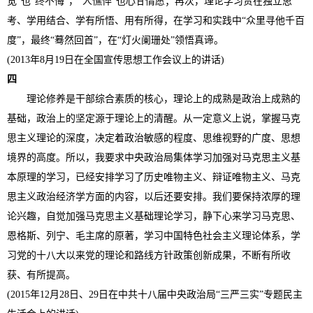
宽”也“终不悔”，“人憔悴”也心甘情愿；再次，理论学习贵在独立思
考、学用结合、学有所悟、用有所得，在学习和实践中“众里寻他千百
度”，最终“蓦然回首”，在“灯火阑珊处”领悟真谛。
(2013年8月19日在全国宣传思想工作会议上的讲话)
四
理论修养是干部综合素质的核心，理论上的成熟是政治上成熟的
基础，政治上的坚定源于理论上的清醒。从一定意义上说，掌握马克
思主义理论的深度，决定着政治敏感的程度、思维视野的广度、思想
境界的高度。所以，我要求中央政治局集体学习加强对马克思主义基
本原理的学习，已经安排学习了历史唯物主义、辩证唯物主义、马克
思主义政治经济学方面的内容，以后还要安排。我们要保持浓厚的理
论兴趣，自觉加强马克思主义基础理论学习，静下心来学习马克思、
恩格斯、列宁、毛主席的原著，学习中国特色社会主义理论体系，学
习党的十八大以来党的理论和路线方针政策创新成果，不断有所收
获、有所提高。
(2015年12月28日、29日在中共十八届中央政治局“三严三实”专题民主