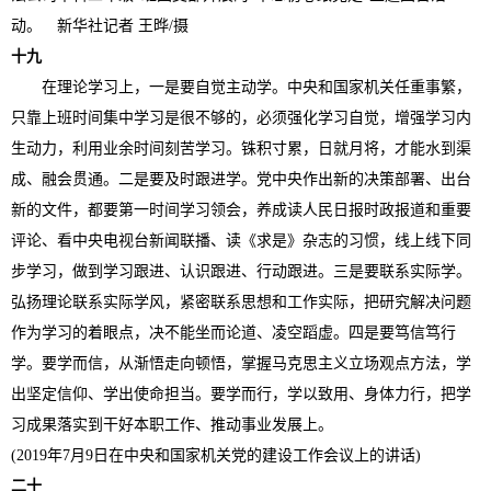
动。 新华社记者 王晔/摄
十九
在理论学习上，一是要自觉主动学。中央和国家机关任重事繁，
只靠上班时间集中学习是很不够的，必须强化学习自觉，增强学习内
生动力，利用业余时间刻苦学习。铢积寸累，日就月将，才能水到渠
成、融会贯通。二是要及时跟进学。党中央作出新的决策部署、出台
新的文件，都要第一时间学习领会，养成读人民日报时政报道和重要
评论、看中央电视台新闻联播、读《求是》杂志的习惯，线上线下同
步学习，做到学习跟进、认识跟进、行动跟进。三是要联系实际学。
弘扬理论联系实际学风，紧密联系思想和工作实际，把研究解决问题
作为学习的着眼点，决不能坐而论道、凌空蹈虚。四是要笃信笃行
学。要学而信，从渐悟走向顿悟，掌握马克思主义立场观点方法，学
出坚定信仰、学出使命担当。要学而行，学以致用、身体力行，把学
习成果落实到干好本职工作、推动事业发展上。
(2019年7月9日在中央和国家机关党的建设工作会议上的讲话)
二十