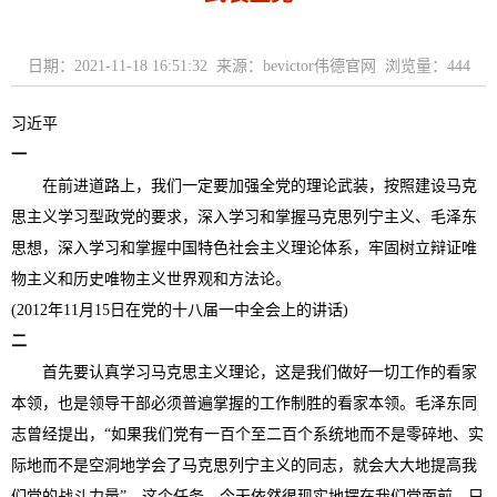
日期：2021-11-18 16:51:32 来源：bevictor伟德官网 浏览量：
444
习近平
一
在前进道路上，我们一定要加强全党的理论武装，按照建设马克
思主义学习型政党的要求，深入学习和掌握马克思列宁主义、毛泽东
思想，深入学习和掌握中国特色社会主义理论体系，牢固树立辩证唯
物主义和历史唯物主义世界观和方法论。
(2012年11月15日在党的十八届一中全会上的讲话)
二
首先要认真学习马克思主义理论，这是我们做好一切工作的看家
本领，也是领导干部必须普遍掌握的工作制胜的看家本领。毛泽东同
志曾经提出，“如果我们党有一百个至二百个系统地而不是零碎地、实
际地而不是空洞地学会了马克思列宁主义的同志，就会大大地提高我
们党的战斗力量”。这个任务，今天依然很现实地摆在我们党面前。只