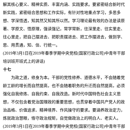
解其核心要义、精神实质、丰富内涵、实践要求。要紧密结合新时代
新实践，紧密结合思想和工作实际，有针对性地重点学习，多思多
想、学深悟透，知其然又知其所以然。学习理论最有效的办法是读原
著、学原文、悟原理，强读强记，常学常新，往深里走、往实里走、
往心里走，把自己摆进去、把职责摆进去、把工作摆进去，做到学、
思、用贯通，知、信、行统一。
(2019年3月1日在2019年春季学期中央党校(国家行政公司)中青年干部
培训班开班式上的讲话)
十七
为政之道，修身为本。干部的党性修养、道德水平，不会随着党
龄工龄的增长而自然提高，也不会随着职务的升迁而自然提高，必须
强化自我修炼、自我约束、自我改造。新时代中国特色社会主义思
想，不仅包含着党治国理政的重要思想，也贯穿着中国共产党人的政
治品格、价值追求、精神境界、作风操守的要求。要涵养政治定力，
炼就政治慧眼，恪守政治规矩，自觉做政治上的明白人、老实人。
(2019年3月1日在2019年春季学期中央党校(国家行政公司)中青年干部