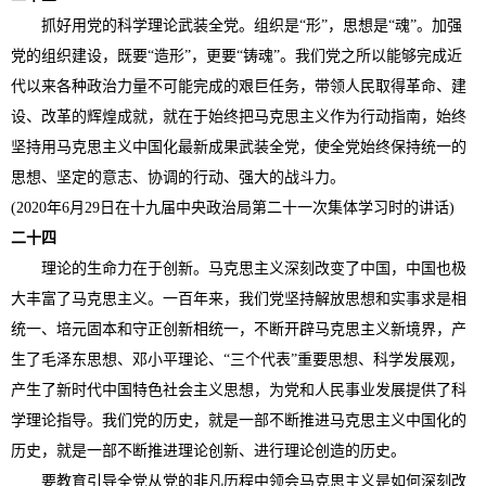
抓好用党的科学理论武装全党。组织是“形”，思想是“魂”。加强
党的组织建设，既要“造形”，更要“铸魂”。我们党之所以能够完成近
代以来各种政治力量不可能完成的艰巨任务，带领人民取得革命、建
设、改革的辉煌成就，就在于始终把马克思主义作为行动指南，始终
坚持用马克思主义中国化最新成果武装全党，使全党始终保持统一的
思想、坚定的意志、协调的行动、强大的战斗力。
(2020年6月29日在十九届中央政治局第二十一次集体学习时的讲话)
二十四
理论的生命力在于创新。马克思主义深刻改变了中国，中国也极
大丰富了马克思主义。一百年来，我们党坚持解放思想和实事求是相
统一、培元固本和守正创新相统一，不断开辟马克思主义新境界，产
生了毛泽东思想、邓小平理论、“三个代表”重要思想、科学发展观，
产生了新时代中国特色社会主义思想，为党和人民事业发展提供了科
学理论指导。我们党的历史，就是一部不断推进马克思主义中国化的
历史，就是一部不断推进理论创新、进行理论创造的历史。
要教育引导全党从党的非凡历程中领会马克思主义是如何深刻改