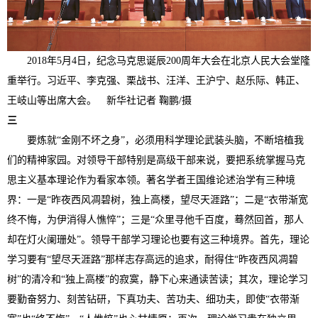
2018年5月4日，纪念马克思诞辰200周年大会在北京人民大会堂隆
重举行。习近平、李克强、栗战书、汪洋、王沪宁、赵乐际、韩正、
王岐山等出席大会。 新华社记者 鞠鹏/摄
三
要炼就“金刚不坏之身”，必须用科学理论武装头脑，不断培植我
们的精神家园。对领导干部特别是高级干部来说，要把系统掌握马克
思主义基本理论作为看家本领。著名学者王国维论述治学有三种境
界：一是“昨夜西风凋碧树，独上高楼，望尽天涯路”；二是“衣带渐宽
终不悔，为伊消得人憔悴”；三是“众里寻他千百度，蓦然回首，那人
却在灯火阑珊处”。领导干部学习理论也要有这三种境界。首先，理论
学习要有“望尽天涯路”那样志存高远的追求，耐得住“昨夜西风凋碧
树”的清冷和“独上高楼”的寂寞，静下心来通读苦读；其次，理论学习
要勤奋努力、刻苦钻研，下真功夫、苦功夫、细功夫，即使“衣带渐