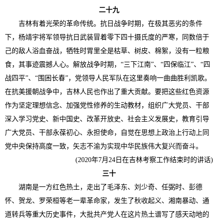
二十九
吉林有着光荣的革命传统。抗日战争时期，在极其恶劣的条件
下，杨靖宇将军领导抗日武装冒着零下四十摄氏度的严寒，同数倍于
己的敌人浴血奋战，牺牲时胃里全是枯草、树皮、棉絮，没有一粒粮
食，其事迹震撼人心。解放战争时期，“三下江南”、“四保临江”、“四
战四平”、“围困长春”，党领导人民军队在这里奏响一曲曲胜利凯歌。
在抗美援朝战争中，吉林人民也作出了重大贡献。要把这些红色资源
作为坚定理想信念、加强党性修养的生动教材，组织广大党员、干部
深入学习党史、新中国史、改革开放史、社会主义发展史，教育引导
广大党员、干部永葆初心、永担使命，自觉在思想上政治上行动上同
党中央保持高度一致，矢志不渝为实现中华民族伟大复兴而奋斗。
(2020年7月24日在吉林考察工作结束时的讲话)
三十
湖南是一方红色热土，走出了毛泽东、刘少奇、任弼时、彭德
怀、贺龙、罗荣桓等老一辈革命家，发生了秋收起义、湘南暴动、通
道转兵等重大历史事件，大批共产党人在这片热土谱写了感天动地的