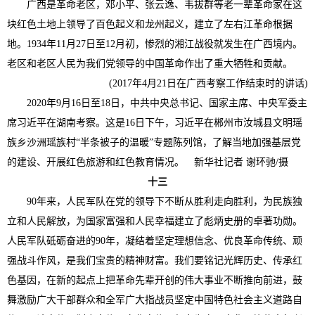
广西是革命老区，邓小平、张云逸、韦拔群等老一辈革命家在这
块红色土地上领导了百色起义和龙州起义，建立了左右江革命根据
地。1934年11月27日至12月初，惨烈的湘江战役就发生在广西境内。
老区和老区人民为我们党领导的中国革命作出了重大牺牲和贡献。
(2017年4月21日在广西考察工作结束时的讲话)
2020年9月16日至18日，中共中央总书记、国家主席、中央军委主
席习近平在湖南考察。这是16日下午，习近平在郴州市汝城县文明瑶
族乡沙洲瑶族村“半条被子的温暖”专题陈列馆，了解当地加强基层党
的建设、开展红色旅游和红色教育情况。 新华社记者 谢环驰/摄
十三
90年来，人民军队在党的领导下不断从胜利走向胜利，为民族独
立和人民解放，为国家富强和人民幸福建立了彪炳史册的卓著功勋。
人民军队砥砺奋进的90年，凝结着坚定理想信念、优良革命传统、顽
强战斗作风，是我们宝贵的精神财富。我们要铭记光辉历史、传承红
色基因，在新的起点上把革命先辈开创的伟大事业不断推向前进，鼓
舞激励广大干部群众和全军广大指战员坚定中国特色社会主义道路自