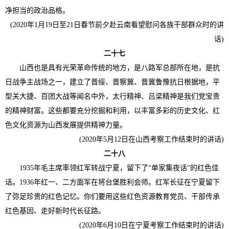
净担当的政治品格。
(2020年1月19日至21日春节前夕赴云南看望慰问各族干部群众时的讲
话)
二十七
山西也是具有光荣革命传统的地方，是八路军总部所在地，是抗
日战争主战场之一，建立了晋绥、晋察冀、晋冀鲁豫抗日根据地，平
型关大捷、百团大战等闻名中外，太行精神、吕梁精神是我们党宝贵
的精神财富。这些都要充分挖掘和利用，以丰富多彩的历史文化、红
色文化资源为山西发展提供精神力量。
(2020年5月12日在山西考察工作结束时的讲话)
二十八
1935年毛主席率领红军转战宁夏，留下了“单家集夜话”的红色佳
话。1936年红一、二方面军在将台堡胜利会师。红军长征在宁夏留下
了弥足珍贵的红色记忆。你们要用这些红色资源教育党员、干部传承
红色基因、走好新时代长征路。
(2020年6月10日在宁夏考察工作结束时的讲话)