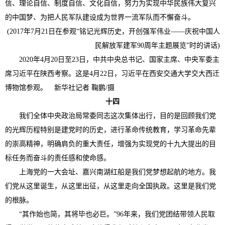
信、理论自信、制度自信、文化自信，努力为实现中华民族伟大复兴
的中国梦、为把人民军队建设成为世界一流军队而不懈奋斗。
(2017年7月21日在参观“铭记光辉历史，开创强军伟业——庆祝中国人
民解放军建军90周年主题展览”时的讲话)
2020年4月20日至23日，中共中央总书记、国家主席、中央军委主
席习近平在陕西考察。这是4月22日，习近平在西安交通大学交大西迁
博物馆参观。 新华社记者 鞠鹏/摄
十四
我们全体中央政治局常委同志这次集体出行，目的是回顾我们党
的光辉历程特别是建党时的历史，进行革命传统教育，学习革命先辈
的崇高精神，明确肩负的重大责任，增强为实现党的十九大提出的目
标任务而奋斗的责任感和使命感。
上海党的一大会址、嘉兴南湖红船是我们党梦想起航的地方。我
们党从这里诞生，从这里出征，从这里走向全国执政。这里是我们党
的根脉。
“其作始也简，其将毕也必巨。”96年来，我们党团结带领人民取