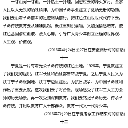
一寸山河一寸血，一抔热土一抔魂。回想过去的烽火岁月，金寨
人民以大无畏的牺牲精神，为中国革命事业建立了彪炳史册的功勋，
我们要沿着革命前辈的足迹继续前行，把红色江山世世代代传下去。
革命传统教育要从娃娃抓起，既注重知识灌输，又加强情感培育，使
红色基因渗进血液、浸入心扉，引导广大青少年树立正确的世界观、
人生观、价值观。
(2016年4月24日至27日在安徽调研时的讲话)
十一
宁夏是一片有着光荣革命传统的红色土地。1926年，宁夏就建立
了我们党的组织。红军长征和西征都曾转战宁夏，之后宁夏人民又为
陕甘宁革命根据地、陕甘宁边区建设，为抗日战争、为中国革命胜利
作出了重要贡献。这次我们去了将台堡，现场感受了红军三大主力会
师的历史场景，再一次受到深刻教育。我们要铭记革命历史、传承革
命传统，并用以教育广大干部群众，教育一代又一代青少年。
(2016年7月20日在宁夏考察工作结束时的讲话)
十二