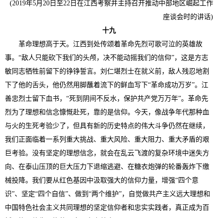
(2019年5月20日至22日在江西考察并主持召开推动中部地区崛起工作
座谈会时的讲话)
十九
革命理想高于天。江西到处传颂着革命先烈可歌可泣的英雄故
事。“敌人只能砍下我们的头颅，决不能动摇我们的信仰”，这是方志
敏同志牺牲前留下的铮铮誓言。刘仁堪烈士在就义前，敌人残忍地割
下了他的舌头，他仍然用脚蘸着流下的鲜血写下“革命成功万岁”。江
善忠烈士留下血书，“死到阴间不反水，保护共产党万万年”。革命先
烈为了理想和信念慷慨赴死，靠的是信仰。今天，像战争年代那种血
与火的生死考验少了，但具有新的历史特点的伟大斗争仍然在继续，
我们正面临着一系列重大挑战、重大风险、重大阻力、重大矛盾的艰
巨考验。没有坚定的理想信念，就会在乱云飞渡的复杂环境中迷失方
向、在泰山压顶的巨大压力下退缩逃避、在糖衣炮弹的轮番轰炸下缴
械投降。我们要从红色基因中汲取强大的信仰力量，增强“四个意
识”、坚定“四个自信”、做到“两个维护”，自觉做共产主义远大理想和
中国特色社会主义共同理想的坚定信仰者和忠实实践者，真正成为百