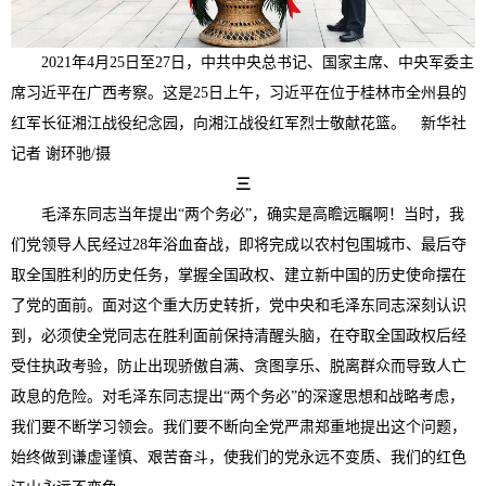
2021年4月25日至27日，中共中央总书记、国家主席、中央军委主
席习近平在广西考察。这是25日上午，习近平在位于桂林市全州县的
红军长征湘江战役纪念园，向湘江战役红军烈士敬献花篮。 新华社
记者 谢环驰/摄
三
毛泽东同志当年提出“两个务必”，确实是高瞻远瞩啊！当时，我
们党领导人民经过28年浴血奋战，即将完成以农村包围城市、最后夺
取全国胜利的历史任务，掌握全国政权、建立新中国的历史使命摆在
了党的面前。面对这个重大历史转折，党中央和毛泽东同志深刻认识
到，必须使全党同志在胜利面前保持清醒头脑，在夺取全国政权后经
受住执政考验，防止出现骄傲自满、贪图享乐、脱离群众而导致人亡
政息的危险。对毛泽东同志提出“两个务必”的深邃思想和战略考虑，
我们要不断学习领会。我们要不断向全党严肃郑重地提出这个问题，
始终做到谦虚谨慎、艰苦奋斗，使我们的党永远不变质、我们的红色