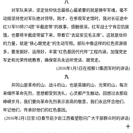
八
对军队来讲，坚定信仰信念最核心最紧要的就是铸牢军魂，毫不
动摇坚持党对军队绝对领导。刚才，在参观军史馆时，我对长征途中
红31军93师274团“半截皮带”的故事，感触很深。红军战士宁肯忍饥挨
饿，也要将半截皮带留下来，带着它“去延安见毛主席”。这就是信仰
的力量，就是“铁心跟党走”的生动写照。部队中像这样的红色资源很
多，要发掘好、运用好，丰富“红色基因代代传”工程内涵，加强党史
军史和光荣传统教育，确保官兵永远听党话、跟党走。
(2016年1月5日在视察13集团军时的讲话)
九
井冈山是革命的山、战斗的山，也是英雄的山、光荣的山，每次
来缅怀革命先烈，思想都受到洗礼，心灵都产生触动。回想过去那段
峥嵘岁月，我们要向革命先烈表示崇高的敬意，我们永远怀念他们、
牢记他们，传承好他们的红色基因。
(2016年2月1日至3日春节前夕赴江西看望慰问广大干部群众时的讲话)
十