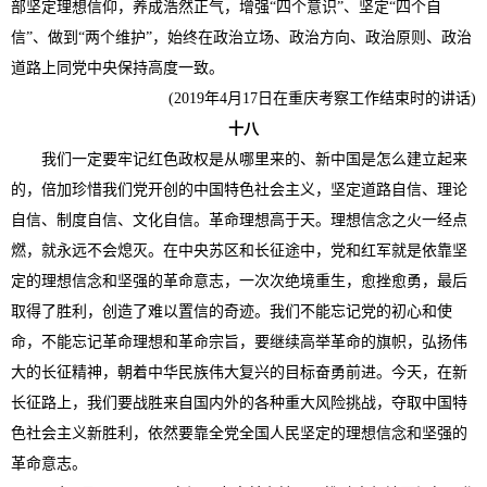
部坚定理想信仰，养成浩然正气，增强“四个意识”、坚定“四个自
信”、做到“两个维护”，始终在政治立场、政治方向、政治原则、政治
道路上同党中央保持高度一致。
(2019年4月17日在重庆考察工作结束时的讲话)
十八
我们一定要牢记红色政权是从哪里来的、新中国是怎么建立起来
的，倍加珍惜我们党开创的中国特色社会主义，坚定道路自信、理论
自信、制度自信、文化自信。革命理想高于天。理想信念之火一经点
燃，就永远不会熄灭。在中央苏区和长征途中，党和红军就是依靠坚
定的理想信念和坚强的革命意志，一次次绝境重生，愈挫愈勇，最后
取得了胜利，创造了难以置信的奇迹。我们不能忘记党的初心和使
命，不能忘记革命理想和革命宗旨，要继续高举革命的旗帜，弘扬伟
大的长征精神，朝着中华民族伟大复兴的目标奋勇前进。今天，在新
长征路上，我们要战胜来自国内外的各种重大风险挑战，夺取中国特
色社会主义新胜利，依然要靠全党全国人民坚定的理想信念和坚强的
革命意志。