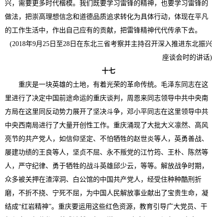
兴，需要更多时代楷模。我们既要学习雷锋的精神，也要学习雷锋的
做法，把崇高理想信念和道德品质追求转化为具体行动，体现在平凡
的工作生活中，作出自己应有的贡献，把雷锋精神代代传承下去。
(2018年9月25日至28日在东北三省考察并主持召开深入推进东北振兴
座谈会时的讲话)
十七
重庆是一块英雄的土地，有着光荣的革命传统。毛泽东同志在这
里进行了决定中国前途命运的重庆谈判，周恩来同志领导中共中央南
方局在这里同反动势力展开了坚决斗争，邓小平同志在这里领导中共
中央西南局进行了大量开创性工作。重庆涌现了大批大义凛然、高风
亮节的共产党人，如信仰坚定、不怕牺牲的赵世炎等人，英勇善战、
屡建功绩的王良等人，坚贞不屈、永不叛党的江竹筠、王朴、陈然等
人，严守纪律、勇于牺牲的战斗英雄邱少云，等等。解放战争时期，
众多被关押在渣滓洞、白公馆的中国共产党人，经受住种种酷刑折
磨，不折不挠、宁死不屈，为中国人民解放事业献出了宝贵生命，凝
结成“红岩精神”。重庆要运用这些红色资源，教育引导广大党员、干