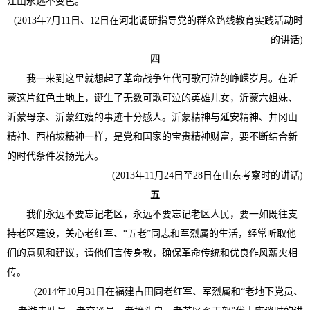
江山永远不变色。
(2013年7月11日、12日在河北调研指导党的群众路线教育实践活动时
的讲话)
四
我一来到这里就想起了革命战争年代可歌可泣的峥嵘岁月。在沂
蒙这片红色土地上，诞生了无数可歌可泣的英雄儿女，沂蒙六姐妹、
沂蒙母亲、沂蒙红嫂的事迹十分感人。沂蒙精神与延安精神、井冈山
精神、西柏坡精神一样，是党和国家的宝贵精神财富，要不断结合新
的时代条件发扬光大。
(2013年11月24日至28日在山东考察时的讲话)
五
我们永远不要忘记老区，永远不要忘记老区人民，要一如既往支
持老区建设，关心老红军、“五老”同志和军烈属的生活，经常听取他
们的意见和建议，请他们言传身教，确保革命传统和优良作风薪火相
传。
(2014年10月31日在福建古田同老红军、军烈属和“老地下党员、