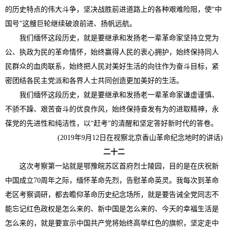
的历史特点的伟大斗争，坚决战胜前进道路上的各种艰难险阻，使“中
国号”这艘巨轮继续破浪前进、扬帆远航。
我们缅怀这段历史，就是要继承和发扬老一辈革命家坚持立党为
公、执政为民的革命情怀，始终赢得人民的衷心拥护，始终保持同人
民群众的血肉联系，始终把人民对美好生活的向往作为奋斗目标，紧
密团结各民主党派和各界人士共同创造更加美好的生活。
我们缅怀这段历史，就是要继承和发扬老一辈革命家谦虚谨慎、
不骄不躁、艰苦奋斗的优良作风，始终保持奋发有为的进取精神，永
葆党的先进性和纯洁性，以“赶考”的清醒和坚定答好新时代的答卷。
(2019年9月12日在视察北京香山革命纪念地时的讲话)
二十二
这次考察第一站就是鄂豫皖苏区首府烈士陵园，目的是在庆祝新
中国成立70周年之际，缅怀革命先烈，告慰革命英灵。我每次到革命
老区考察调研，都去瞻仰革命历史纪念场所，就是要告诫全党同志不
能忘记红色政权是怎么来的、新中国是怎么来的、今天的幸福生活是
怎么来的，就是要宣示中国共产党将始终高举红色的旗帜，坚定走中