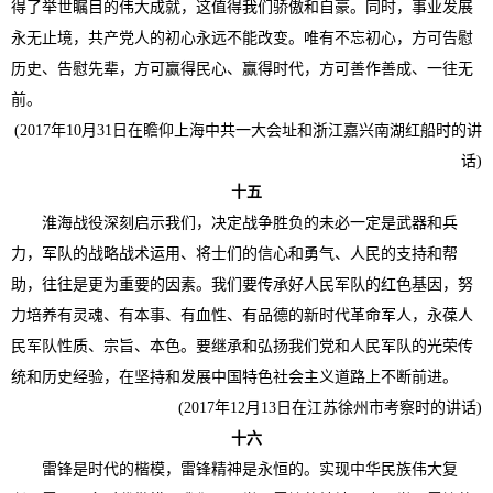
得了举世瞩目的伟大成就，这值得我们骄傲和自豪。同时，事业发展
永无止境，共产党人的初心永远不能改变。唯有不忘初心，方可告慰
历史、告慰先辈，方可赢得民心、赢得时代，方可善作善成、一往无
前。
(2017年10月31日在瞻仰上海中共一大会址和浙江嘉兴南湖红船时的讲
话)
十五
淮海战役深刻启示我们，决定战争胜负的未必一定是武器和兵
力，军队的战略战术运用、将士们的信心和勇气、人民的支持和帮
助，往往是更为重要的因素。我们要传承好人民军队的红色基因，努
力培养有灵魂、有本事、有血性、有品德的新时代革命军人，永葆人
民军队性质、宗旨、本色。要继承和弘扬我们党和人民军队的光荣传
统和历史经验，在坚持和发展中国特色社会主义道路上不断前进。
(2017年12月13日在江苏徐州市考察时的讲话)
十六
雷锋是时代的楷模，雷锋精神是永恒的。实现中华民族伟大复