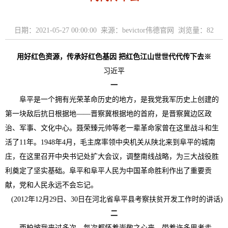
日期：2021-05-27 00:00:00 来源：bevictor伟德官网 浏览量：
82
用好红色资源，传承好红色基因 把红色江山世世代代传下去
※
习近平
一
阜平是一个拥有光荣革命历史的地方，是我党我军历史上创建的
第一块敌后抗日根据地——晋察冀根据地的首府，是晋察冀边区政
治、军事、文化中心。聂荣臻元帅等老一辈革命家曾在这里战斗和生
活了11年。1948年4月，毛主席率领中央机关从陕北来到阜平的城南
庄，在这里召开中央书记处扩大会议，调整南线战略，为三大战役胜
利奠定了坚实基础。阜平和阜平人民为中国革命胜利作出了重要贡
献，党和人民永远不会忘记。
(2012年12月29日、30日在河北省阜平县考察扶贫开发工作时的讲话)
二
西柏坡我来过多次，每次都怀着崇敬之心来，带着许多思考走。