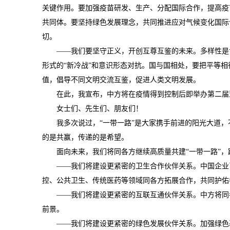
关键作用。要加强疫苗研发、生产、分配国际合作，提高疫
共同体。要坚持绿色发展理念，共同推进应对气候变化国际
切。
——我们要坚守正义，开创互尊互鉴的未来。多样性是世
形式的“新冷战”和意识形态对抗。国与国相处，要把平等
值，倡导不同文明交流互鉴，促进人类文明发展。
在此，我宣布，中方将在疫情得到控制后即举办第二届亚
女士们、先生们、朋友们！
我多次说过，“一带一路”是大家携手前进的阳光大道，不
的是共赢，传递的是希望。
面向未来，我们将同各方继续高质量共建“一带一路”，
——我们将建设更紧密的卫生合作伙伴关系。中国企业已
控、公共卫生、传统医药等领域同各方拓展合作，共同护佑
——我们将建设更紧密的互联互通伙伴关系。中方将同各方
前景。
——我们将建设更紧密的绿色发展伙伴关系。加强绿色基建