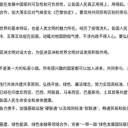
苗在发展中国家的可及性和可负担性，让各国人民真正用得上、用得起。
合作，加大落实应对气候变化《巴黎协定》。要坚持共同但有区别的责任
界的基本特征，也是人类文明的魅力所在。经历了疫情洗礼，各国人民
相待、互尊互信挺在前面，动辄对他国颐指气使、干涉内政不得人心。要
洲文明对话大会，为促进亚洲和世界文明对话发挥积极作用。
是某一方的私家小路。所有感兴趣的国家都可以加入进来，共同参与、共
践行共商共建共享原则，弘扬开放、绿色、廉洁理念，努力实现高标准、
经在印度尼西亚、巴西、阿联酋、马来西亚、巴基斯坦、土耳其等共建“
各国人民生命安全和身体健康。
携手，加强基础设施“硬联通”以及规则标准“软联通”，畅通贸易和投
、绿色能源、绿色金融等领域合作，完善“一带一路”绿色发展国际联盟