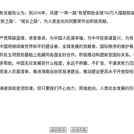
告认为，到2030年，共建“一带一路”有望帮助全球760万人摆脱极端
减贫之路”、“增长之路”，为人类走向共同繁荣作出积极贡献。
国共产党筚路蓝缕、求索奋进，为中国人民谋幸福，为中华民族谋复兴，为
中国将继续做世界和平的建设者、全球发展的贡献者、国际秩序的维护者
处五项原则基础上拓展同各国友好合作，积极推动构建新型国际关系。
多帮助。中国无论发展到什么程度，永远不称霸、不扩张、不谋求势力范
资准入负面清单，推进海南自由贸易港建设，推动建设更高水平开放型经
骇浪和逆流险滩，但只要我们齐心协力、把准航向，人类社会发展的巨
返回首页
关闭页面