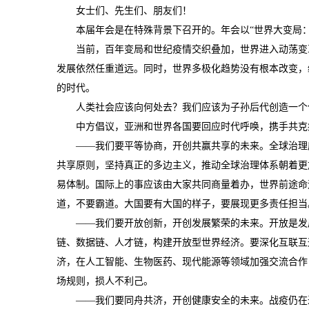
女士们、先生们、朋友们！
本届年会是在特殊背景下召开的。年会以“世界大变局：共
当前，百年变局和世纪疫情交织叠加，世界进入动荡变革
发展依然任重道远。同时，世界多极化趋势没有根本改变，
的时代。
人类社会应该向何处去？我们应该为子孙后代创造一个什
中方倡议，亚洲和世界各国要回应时代呼唤，携手共克疫
——我们要平等协商，开创共赢共享的未来。全球治理应
共享原则，坚持真正的多边主义，推动全球治理体系朝着更
易体制。国际上的事应该由大家共同商量着办，世界前途命
道，不要霸道。大国要有大国的样子，要展现更多责任担当
——我们要开放创新，开创发展繁荣的未来。开放是发展
链、数据链、人才链，构建开放型世界经济。要深化互联互
济，在人工智能、生物医药、现代能源等领域加强交流合作
场规则，损人不利己。
——我们要同舟共济，开创健康安全的未来。战疫仍在进