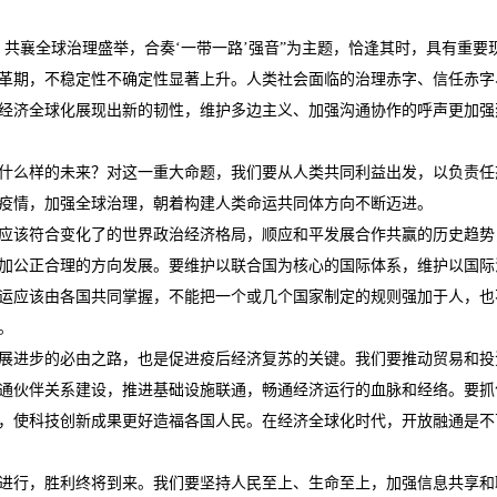
襄全球治理盛举，合奏‘一带一路’强音”为主题，恰逢其时，具有重要
期，不稳定性不确定性显著上升。人类社会面临的治理赤字、信任赤字
经济全球化展现出新的韧性，维护多边主义、加强沟通协作的呼声更加强
么样的未来？对这一重大命题，我们要从人类共同利益出发，以负责任
情，加强全球治理，朝着构建人类命运共同体方向不断迈进。
该符合变化了的世界政治经济格局，顺应和平发展合作共赢的历史趋势
加公正合理的方向发展。要维护以联合国为核心的国际体系，维护以国际
运应该由各国共同掌握，不能把一个或几个国家制定的规则强加于人，也
。
进步的必由之路，也是促进疫后经济复苏的关键。我们要推动贸易和投
通伙伴关系建设，推进基础设施联通，畅通经济运行的血脉和经络。要抓
，使科技创新成果更好造福各国人民。在经济全球化时代，开放融通是不可
行，胜利终将到来。我们要坚持人民至上、生命至上，加强信息共享和