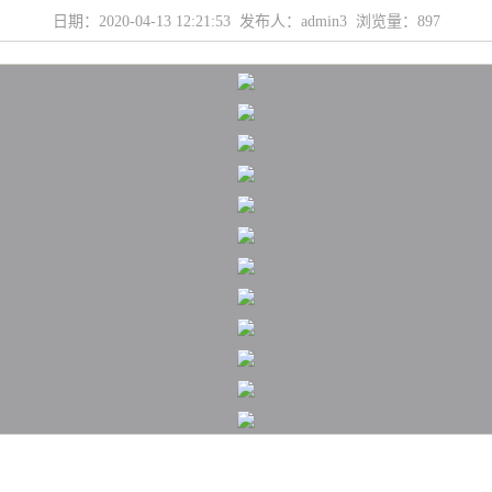
日期：2020-04-13 12:21:53 发布人：admin3 浏览量：
897