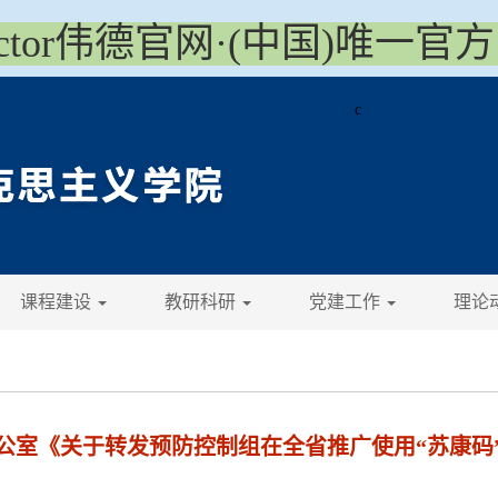
victor伟德官网·(中国)唯一官
c
课程建设
教研科研
党建工作
理论
室《关于转发预防控制组在全省推广使用“苏康码”的